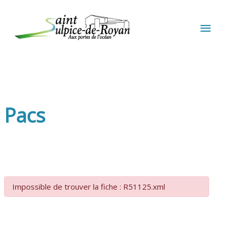
Aller au contenu
Aller au pied de page
MEN
PRIN
Pacs
Impossible de trouver la fiche : R51125.xml