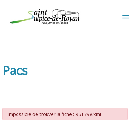
Aller au contenu
Aller au pied de page
MEN
PRIN
Pacs
Impossible de trouver la fiche : R51798.xml