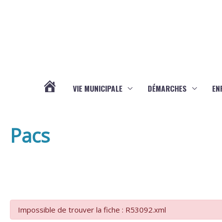
Aller au contenu
Aller au pied de page
VIE MUNICIPALE
DÉMARCHES
EN
ACTUALITÉS
Pacs
Impossible de trouver la fiche : R53092.xml