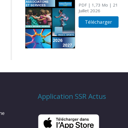
PDF
| 1,73 Mo
| 21
Juillet 2026
Télécharger
Application SSR Actus
rme