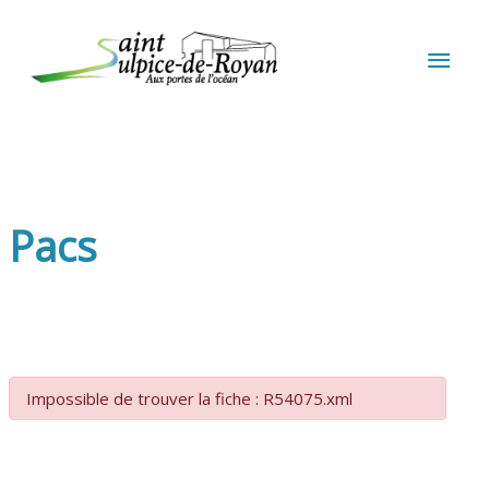
Aller au contenu
Aller au pied de page
MEN
PRIN
Pacs
Impossible de trouver la fiche : R54075.xml