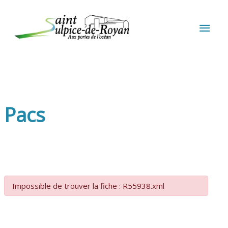
Aller au contenu
Aller au pied de page
MEN
PRIN
Pacs
Impossible de trouver la fiche : R55938.xml