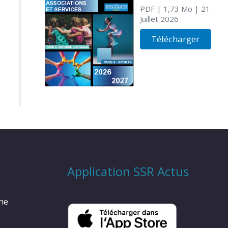
PDF
| 1,73 Mo
| 21
Juillet 2026
Télécharger
Application SSR Actus
rme