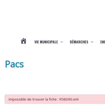
Aller au contenu
Aller au pied de page
VIE MUNICIPALE
DÉMARCHES
EN
ACTUALITÉS
Pacs
Impossible de trouver la fiche : R58090.xml