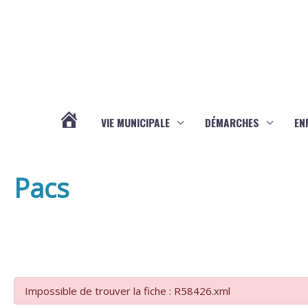
Aller au contenu
Aller au pied de page
VIE MUNICIPALE
DÉMARCHES
EN
ACTUALITÉS
Pacs
Impossible de trouver la fiche : R58426.xml