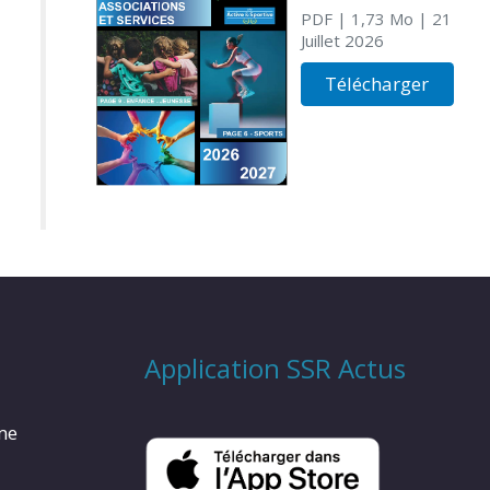
PDF
| 1,73 Mo
| 21
Juillet 2026
Télécharger
Application SSR Actus
rme