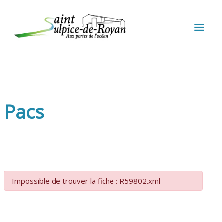
Aller au contenu
Aller au pied de page
MEN
PRIN
Pacs
Impossible de trouver la fiche : R59802.xml