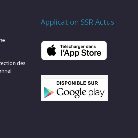
Application SSR Actus
rme
tection des
onnel