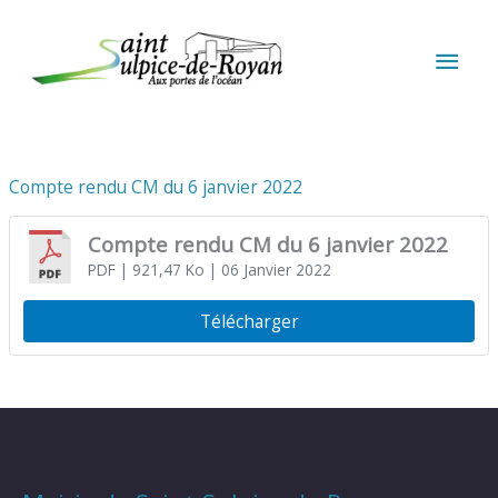
Aller au contenu
Aller au pied de page
MEN
PRIN
Compte rendu CM du 6 janvier 2022
Compte rendu CM du 6 janvier 2022
PDF
| 921,47 Ko
| 06 Janvier 2022
Télécharger