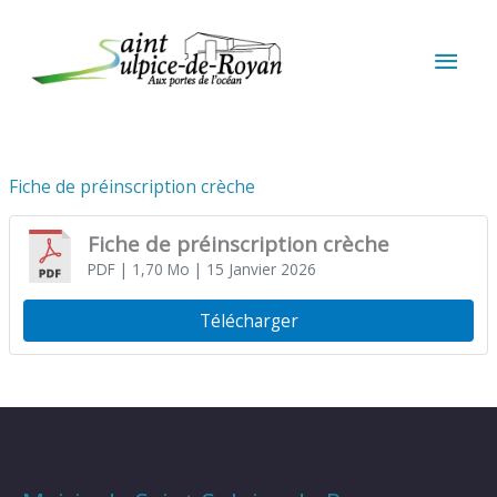
Aller au contenu
Aller au pied de page
MEN
PRIN
Fiche de préinscription crèche
Fiche de préinscription crèche
PDF
| 1,70 Mo
| 15 Janvier 2026
Télécharger