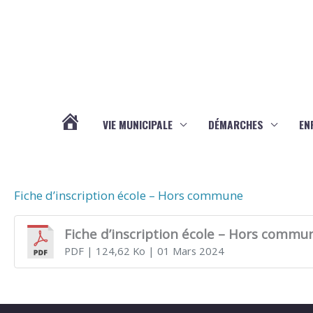
Aller au contenu
Aller au pied de page
VIE MUNICIPALE
DÉMARCHES
EN
ACTUALITÉS
Fiche d’inscription école – Hors commune
Fiche d’inscription école – Hors commu
PDF
| 124,62 Ko
| 01 Mars 2024