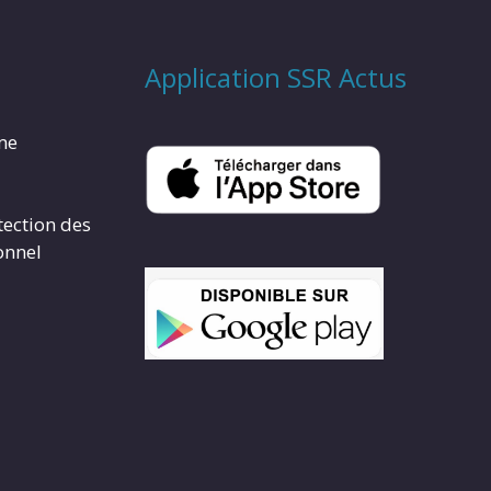
Application SSR Actus
rme
tection des
onnel