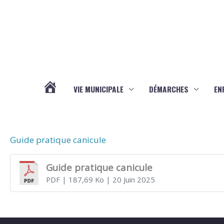
Aller au contenu
Aller au pied de page
VIE MUNICIPALE
DÉMARCHES
EN
ACTUALITÉS
Guide pratique canicule
Guide pratique canicule
PDF
| 187,69 Ko
| 20 Juin 2025