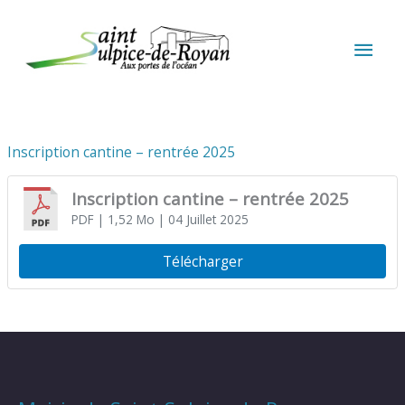
Aller au contenu
Aller au pied de page
MEN
PRIN
Inscription cantine – rentrée 2025
Inscription cantine – rentrée 2025
PDF
| 1,52 Mo
| 04 Juillet 2025
Télécharger