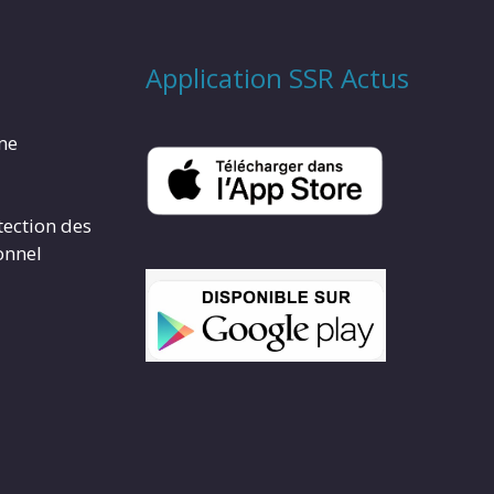
Application SSR Actus
rme
tection des
onnel