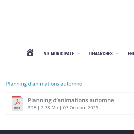
Aller au contenu
Aller au pied de page
VIE MUNICIPALE
DÉMARCHES
EN
ACTUALITÉS
Planning d’animations automne
Planning d’animations automne
PDF
| 2,73 Mo
| 07 Octobre 2025