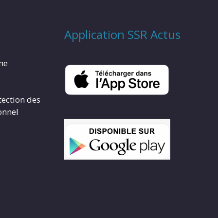
Application SSR Actus
rme
tection des
onnel