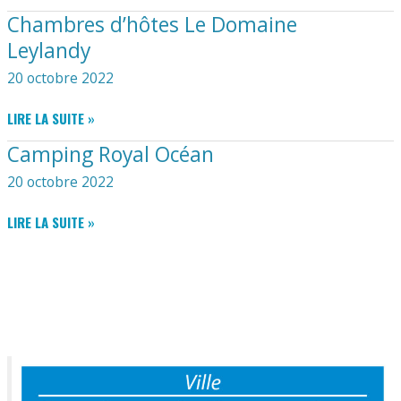
NORÉLIE
Chambres d’hôtes Le Domaine
Leylandy
20 octobre 2022
CHAMBRES
LIRE LA SUITE »
D’HÔTES
Camping Royal Océan
LE
DOMAINE
20 octobre 2022
LEYLANDY
CAMPING
LIRE LA SUITE »
ROYAL
OCÉAN