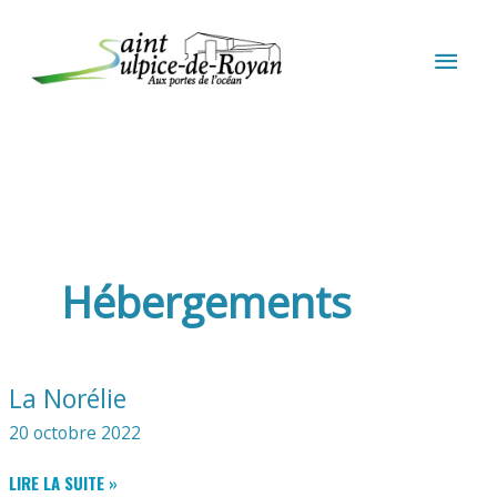
Aller au contenu
Aller au pied de page
MEN
PRIN
Hébergements
La Norélie
20 octobre 2022
LA
LIRE LA SUITE »