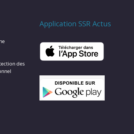
Application SSR Actus
rme
tection des
onnel