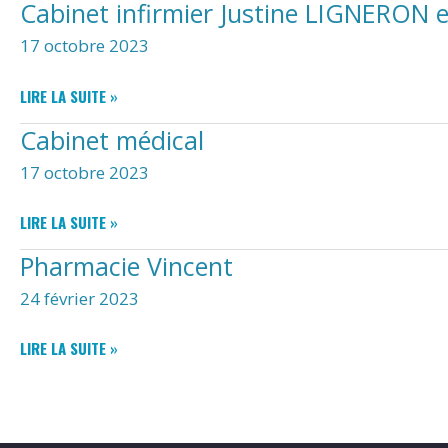
Cabinet infirmier Justine LIGNERO
CARL
PASQUIER
17 octobre 2023
ET
EMMANUELLE
CABINET
LIRE LA SUITE »
THIBAUDEAU
INFIRMIER
Cabinet médical
JUSTINE
LIGNERON
17 octobre 2023
ET
ALEXANDRA
CABINET
LIRE LA SUITE »
ROUMEGOUS
MÉDICAL
Pharmacie Vincent
24 février 2023
PHARMACIE
LIRE LA SUITE »
VINCENT