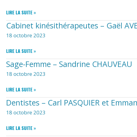
CABINET
LIRE LA SUITE »
INFIRMIER
Cabinet kinésithérapeutes – Gaël 
NICOLAS
PEROT
18 octobre 2023
ET
AURORE
CABINET
LIRE LA SUITE »
BUREAU
KINÉSITHÉRAPEUTES
Sage-Femme – Sandrine CHAUVEAU
–
GAËL
18 octobre 2023
AVERBUCH
ET
SAGE-
LIRE LA SUITE »
ANNE
FEMME
VASSEUR
Dentistes – Carl PASQUIER et Emma
–
SANDRINE
18 octobre 2023
CHAUVEAU
DENTISTES
LIRE LA SUITE »
–