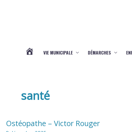
Aller au contenu
Aller au pied de page
VIE MUNICIPALE
DÉMARCHES
EN
ACTUALITÉS
santé
Ostéopathe – Victor Rouger