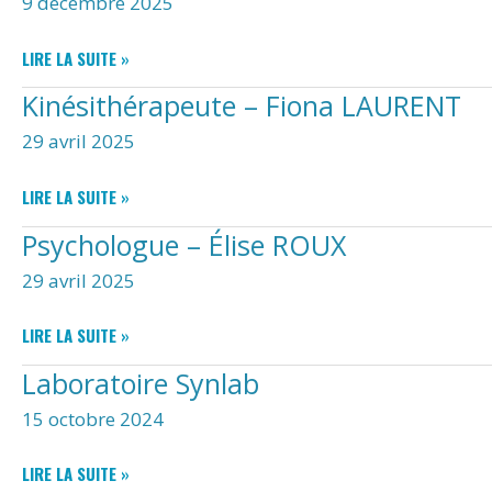
9 décembre 2025
OSTÉOPATHE
LIRE LA SUITE »
–
Kinésithérapeute – Fiona LAURENT
VICTOR
ROUGER
29 avril 2025
KINÉSITHÉRAPEUTE
LIRE LA SUITE »
–
Psychologue – Élise ROUX
FIONA
LAURENT
29 avril 2025
PSYCHOLOGUE
LIRE LA SUITE »
–
Laboratoire Synlab
ÉLISE
ROUX
15 octobre 2024
LABORATOIRE
LIRE LA SUITE »