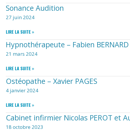
SYNLAB
Sonance Audition
27 juin 2024
SONANCE
LIRE LA SUITE »
AUDITION
Hypnothérapeute – Fabien BERNARD
21 mars 2024
HYPNOTHÉRAPEUTE
LIRE LA SUITE »
–
Ostéopathe – Xavier PAGES
FABIEN
BERNARD
4 janvier 2024
OSTÉOPATHE
LIRE LA SUITE »
–
Cabinet infirmier Nicolas PEROT et 
XAVIER
PAGES
18 octobre 2023