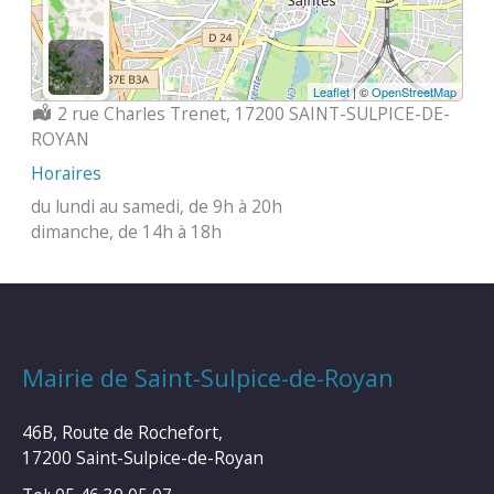
Leaflet
| ©
OpenStreetMap
Localisation :
2 rue Charles Trenet, 17200 SAINT-SULPICE-DE-
ROYAN
Horaires
du lundi au samedi, de 9h à 20h
dimanche, de 14h à 18h
Mairie de Saint-Sulpice-de-Royan
46B, Route de Rochefort,
17200 Saint-Sulpice-de-Royan