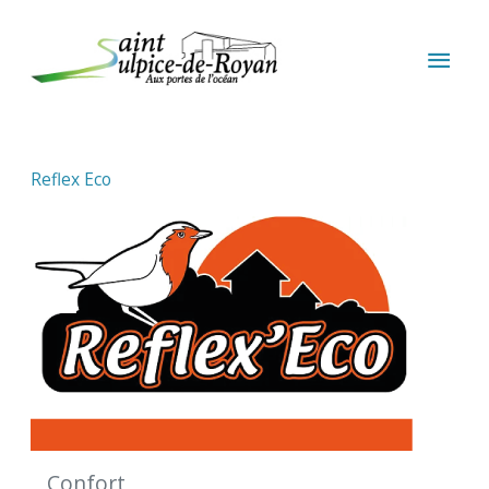
Aller au contenu
Aller au pied de page
MEN
PRIN
Reflex Eco
Confort