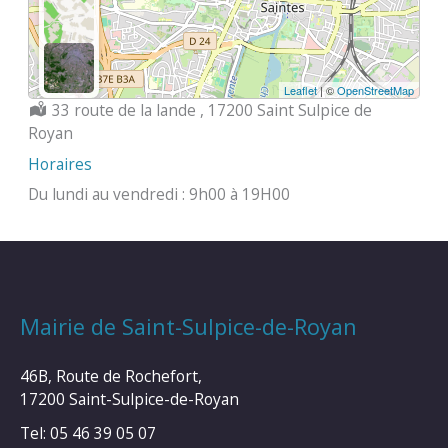
Leaflet
| ©
OpenStreetMap
Localisation :
33 route de la lande , 17200 Saint Sulpice de
Royan
Horaires
Du lundi au vendredi : 9h00 à 19H00
Mairie de Saint-Sulpice-de-Royan
46B, Route de Rochefort,
17200 Saint-Sulpice-de-Royan
Tel: 05 46 39 05 07