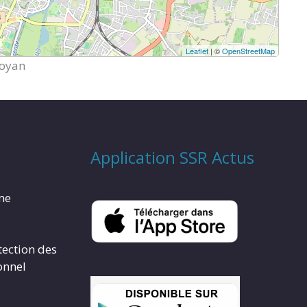
Leaflet
| ©
OpenStreetMap
Royan
Application SSR Actus
rme
tection des
onnel