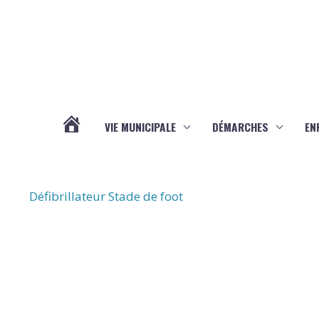
Aller au contenu
Aller au pied de page
VIE MUNICIPALE
DÉMARCHES
EN
ACTUALITÉS
Défibrillateur Stade de foot