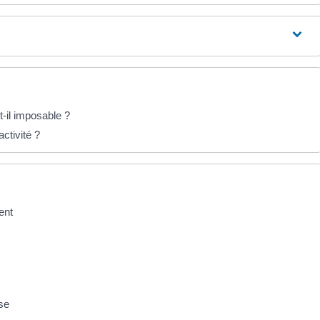
t-il imposable ?
ctivité ?
ent
ise