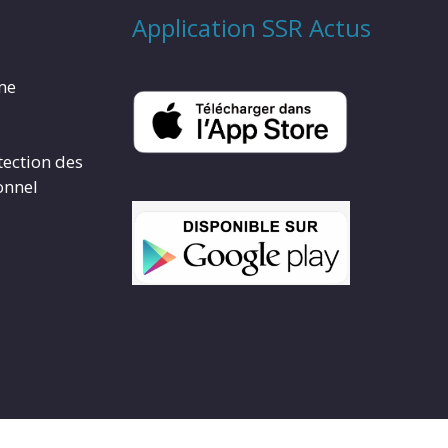
Application SSR Actus
rme
tection des
onnel