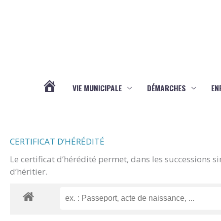
Aller au contenu
Aller au pied de page
VIE MUNICIPALE
DÉMARCHES
EN
ACTUALITÉS
CERTIFICAT D’HÉRÉDITÉ
Le certificat d’hérédité permet, dans les successions s
d’héritier.