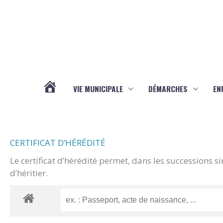
Aller au contenu
Aller au pied de page
VIE MUNICIPALE
DÉMARCHES
EN
ACTUALITÉS
CERTIFICAT D’HÉRÉDITÉ
Le certificat d’hérédité permet, dans les successions s
d’héritier.