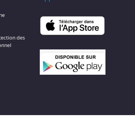
rme
tection des
onnel