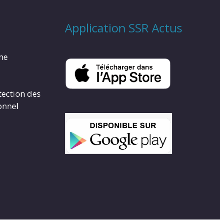
Application SSR Actus
rme
tection des
onnel