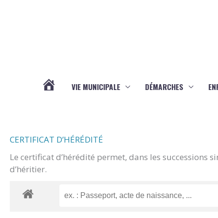
Aller au contenu
Aller au pied de page
VIE MUNICIPALE
DÉMARCHES
EN
ACTUALITÉS
CERTIFICAT D’HÉRÉDITÉ
Le certificat d’hérédité permet, dans les successions s
d’héritier.