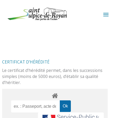
Aller au contenu
Aller au pied de page
MEN
PRIN
CERTIFICAT D’HÉRÉDITÉ
Le certificat d’hérédité permet, dans les successions
simples (moins de 5000 euros), d’établir sa qualité
d’héritier.