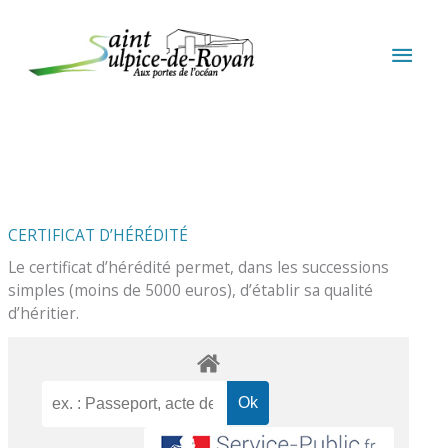
Aller au contenu
Aller au pied de page
MEN
PRIN
CERTIFICAT D’HÉRÉDITÉ
Le certificat d’hérédité permet, dans les successions
simples (moins de 5000 euros), d’établir sa qualité
d’héritier.