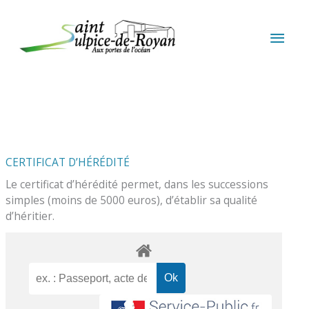
Aller au contenu
Aller au pied de page
MEN
PRIN
CERTIFICAT D’HÉRÉDITÉ
Le certificat d’hérédité permet, dans les successions
simples (moins de 5000 euros), d’établir sa qualité
d’héritier.