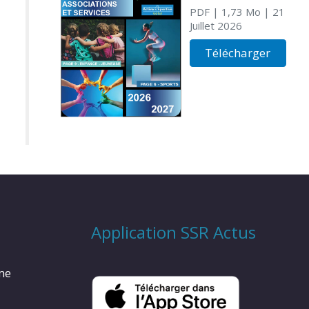
PDF
| 1,73 Mo
| 21
Juillet 2026
Télécharger
Application SSR Actus
rme