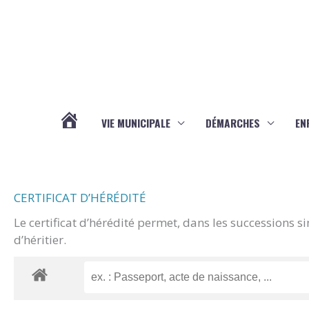
Aller au contenu
Aller au pied de page
VIE MUNICIPALE
DÉMARCHES
EN
ACTUALITÉS
CERTIFICAT D’HÉRÉDITÉ
Le certificat d’hérédité permet, dans les successions s
d’héritier.