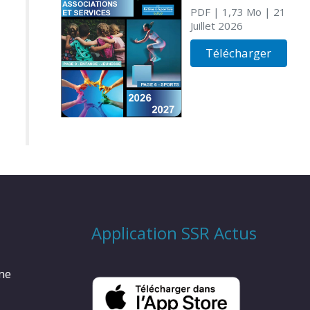
PDF
| 1,73 Mo
| 21
Juillet 2026
Télécharger
Application SSR Actus
rme