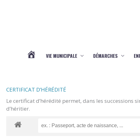
Aller au contenu
Aller au pied de page
VIE MUNICIPALE
DÉMARCHES
EN
ACTUALITÉS
CERTIFICAT D’HÉRÉDITÉ
Le certificat d’hérédité permet, dans les successions s
d’héritier.