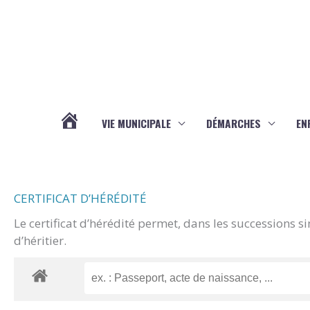
Aller au contenu
Aller au pied de page
VIE MUNICIPALE
DÉMARCHES
EN
ACTUALITÉS
CERTIFICAT D’HÉRÉDITÉ
Le certificat d’hérédité permet, dans les successions s
d’héritier.