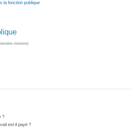
ns la fonction publique
blique
Première ministre)
e ?
ail est-il payé ?