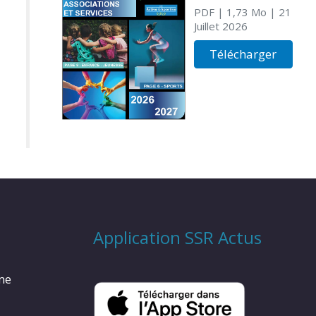
PDF
| 1,73 Mo
| 21
Juillet 2026
Télécharger
Application SSR Actus
rme