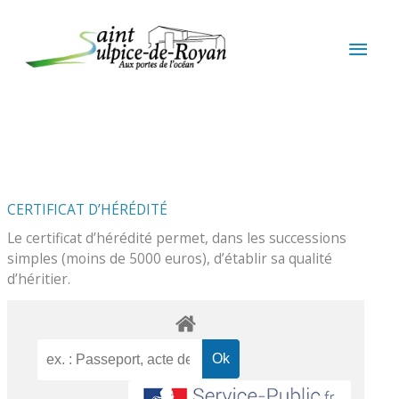
Aller au contenu
Aller au pied de page
MEN
PRIN
CERTIFICAT D’HÉRÉDITÉ
Le certificat d’hérédité permet, dans les successions
simples (moins de 5000 euros), d’établir sa qualité
d’héritier.