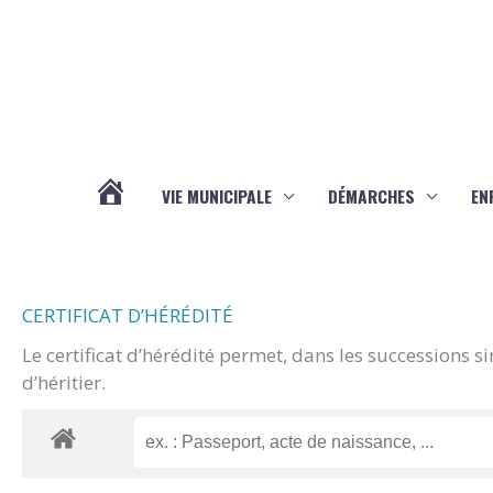
Aller au contenu
Aller au pied de page
VIE MUNICIPALE
DÉMARCHES
EN
ACTUALITÉS
CERTIFICAT D’HÉRÉDITÉ
Le certificat d’hérédité permet, dans les successions s
d’héritier.