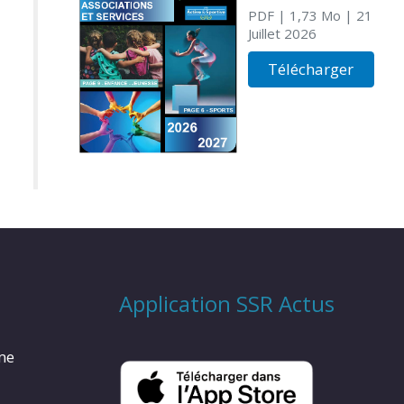
PDF
| 1,73 Mo
| 21
Juillet 2026
Télécharger
Application SSR Actus
rme