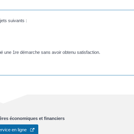
jets suivants :
ué une 1
re
démarche sans avoir obtenu satisfaction.
ères économiques et financiers
ervice en ligne