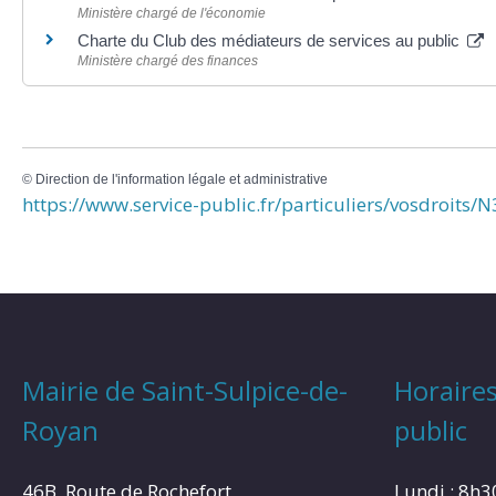
Ministère chargé de l'économie
Charte du Club des médiateurs de services au public
Ministère chargé des finances
©
Direction de l'information légale et administrative
https://www.service-public.fr/particuliers/vosdroits/
Mairie de Saint-Sulpice-de-
Horaires
Royan
public
46B, Route de Rochefort,
Lundi : 8h3