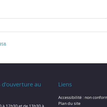
N358
 d’ouverture au
Liens
Accessibilité : non confo
Plan du site
0 à 12h30 et de 13h30 à