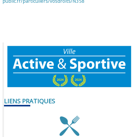
public.fr/particuliers/vosdroits/N358
LIENS PRATIQUES