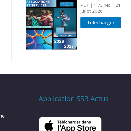
PDF
| 1,73 Mo
| 21
Juillet 2026
Télécharger
Application SSR Actus
rme