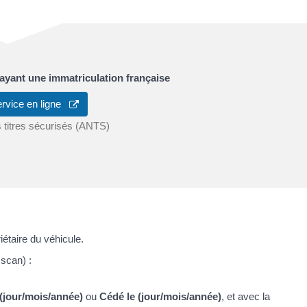
ayant une immatriculation française
ervice en ligne
 titres sécurisés (ANTS)
iétaire du véhicule.
scan) :
(jour/mois/année)
ou
Cédé le (jour/mois/année)
, et avec la