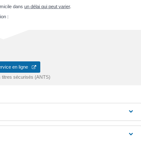
micile dans
un délai qui peut varier
.
ion :
ervice en ligne
 titres sécurisés (ANTS)