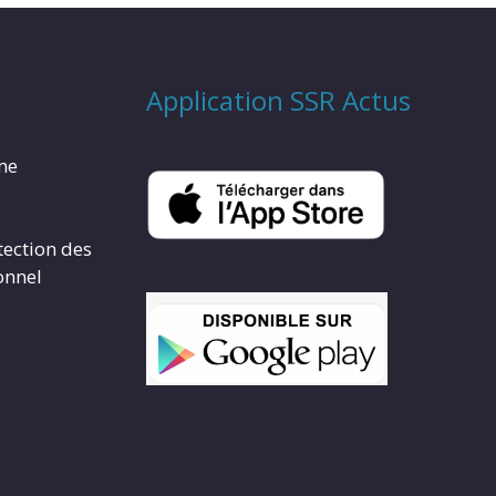
Application SSR Actus
rme
tection des
onnel