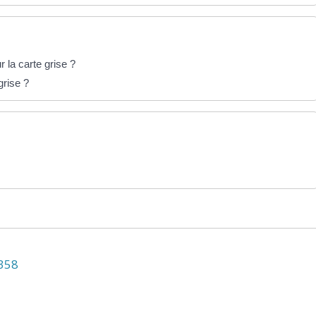
 la carte grise ?
grise ?
N358