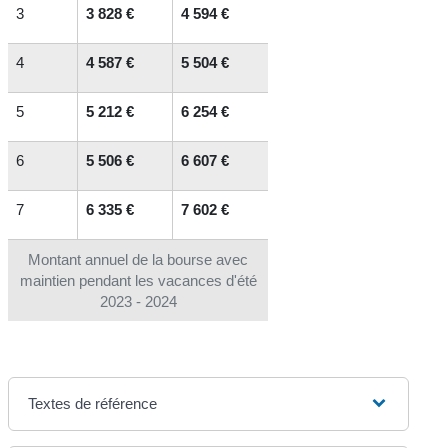
3
3 828 €
4 594 €
4
4 587 €
5 504 €
5
5 212 €
6 254 €
6
5 506 €
6 607 €
7
6 335 €
7 602 €
Montant annuel de la bourse avec
maintien pendant les vacances d'été
2023 - 2024
Textes de référence