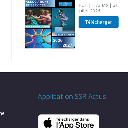
PDF
| 1,73 Mo
| 21
Juillet 2026
Télécharger
Application SSR Actus
rme