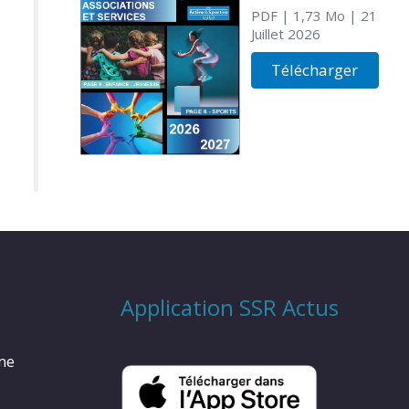
PDF
| 1,73 Mo
| 21
Juillet 2026
Télécharger
Application SSR Actus
rme