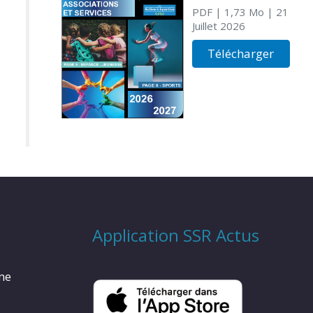
PDF
| 1,73 Mo
| 21
Juillet 2026
Télécharger
Application SSR Actus
rme