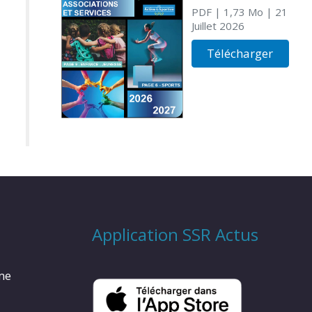
PDF
| 1,73 Mo
| 21
Juillet 2026
Télécharger
Application SSR Actus
rme