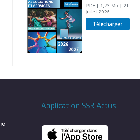
PDF
| 1,73 Mo
| 21
Juillet 2026
Télécharger
Application SSR Actus
rme