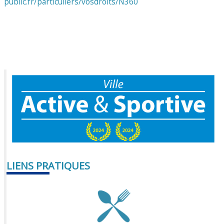
public.fr/particuliers/vosdroits/N360
LIENS PRATIQUES