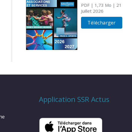
PDF
| 1,73 Mo
| 21
Juillet 2026
Télécharger
Application SSR Actus
rme