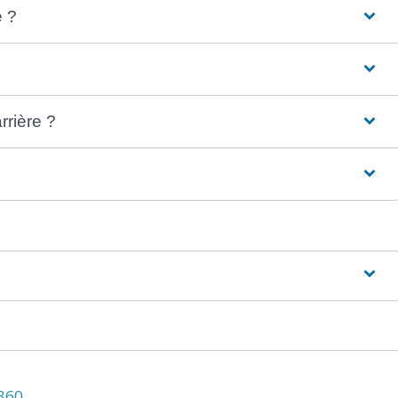
é ?
rrière ?
N360