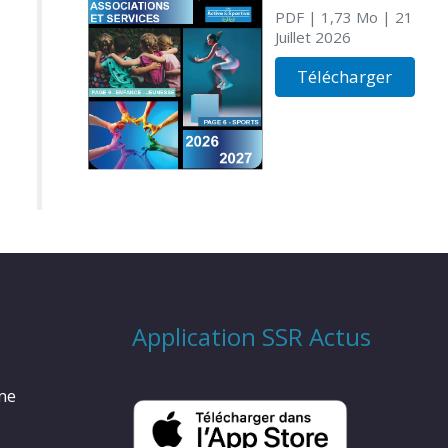
PDF
| 1,73 Mo
| 21
Juillet 2026
Télécharger
Application SSR Actus
rme