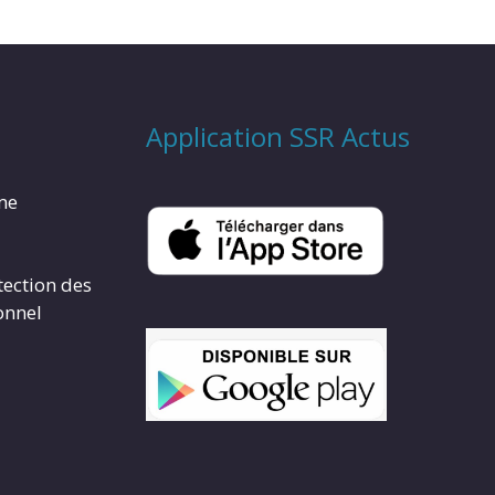
Application SSR Actus
rme
tection des
onnel