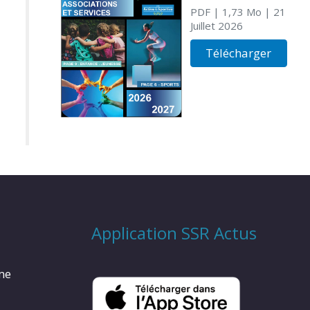
PDF
| 1,73 Mo
| 21
Juillet 2026
Télécharger
Application SSR Actus
rme