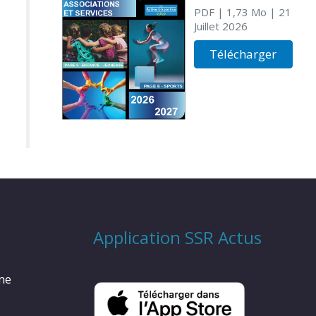
PDF
| 1,73 Mo
| 21
Juillet 2026
Télécharger
Application SSR Actus
rme