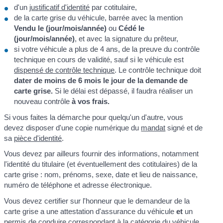
d'un
justificatif d'identité
par cotitulaire,
de la carte grise du véhicule, barrée avec la mention
Vendu le (jour/mois/année)
ou
Cédé le
(jour/mois/année)
, et avec la signature du prêteur,
si votre véhicule a plus de 4 ans, de la preuve du contrôle
technique en cours de validité, sauf si le véhicule est
dispensé de contrôle technique
. Le contrôle technique doit
dater de moins de 6 mois le jour de la demande de
carte grise.
Si le délai est dépassé, il faudra réaliser un
nouveau contrôle
à vos frais.
Si vous faites la démarche pour quelqu'un d'autre, vous
devez disposer d'une copie numérique du
mandat
signé et de
sa
pièce d'identité
.
Vous devez par ailleurs fournir des informations, notamment
l'identité du titulaire (et éventuellement des cotitulaires) de la
carte grise : nom, prénoms, sexe, date et lieu de naissance,
numéro de téléphone et adresse électronique.
Vous devez certifier sur l'honneur que le demandeur de la
carte grise a une attestation d'assurance du véhicule
et
un
permis de conduire correspondant à la catégorie du véhicule