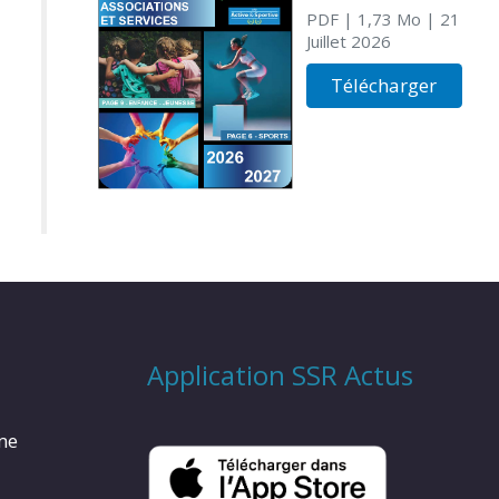
PDF
| 1,73 Mo
| 21
Juillet 2026
Télécharger
Application SSR Actus
rme